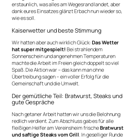
erstaunlich, was alles am Wegesrand landet, aber
dank eures Einsatzes glänzt Erbach nun wieder so,
wie es soll.
Kaiserwetter und beste Stimmung
Wir hatten aber auch wirklich Glück:
Das Wetter
hat super mitgespielt!
Bei strahlendem
Sonnenschein und angenehmen Temperaturen
machte die Arbeit im Freien gleich doppelt so viel
Spaß. Die Aktion war – das kann man ohne
Übertreibung sagen – ein voller Erfolg für die
Gemeinschaft und die Umwelt.
Der gemütliche Teil: Bratwurst, Steaks und
gute Gespräche
Nach getaner Arbeit hatten wir uns die Belohnung
redlich verdient. Zum Abschluss gab es für alle
fleißigen Helfer am Vereinsheim frische
Bratwurst
und saftige Steaks vom Grill
. In geselliger Runde