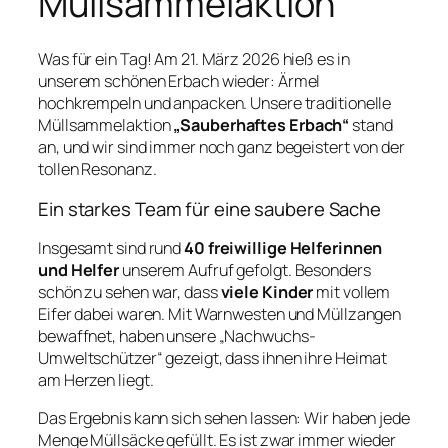
Müllsammelaktion
Was für ein Tag! Am 21. März 2026 hieß es in
unserem schönen Erbach wieder: Ärmel
hochkrempeln und anpacken. Unsere traditionelle
Müllsammelaktion
„Sauberhaftes Erbach“
stand
an, und wir sind immer noch ganz begeistert von der
tollen Resonanz.
Ein starkes Team für eine saubere Sache
Insgesamt sind rund
40 freiwillige Helferinnen
und Helfer
unserem Aufruf gefolgt. Besonders
schön zu sehen war, dass
viele Kinder
mit vollem
Eifer dabei waren. Mit Warnwesten und Müllzangen
bewaffnet, haben unsere „Nachwuchs-
Umweltschützer“ gezeigt, dass ihnen ihre Heimat
am Herzen liegt.
Das Ergebnis kann sich sehen lassen: Wir haben jede
Menge Müllsäcke gefüllt. Es ist zwar immer wieder