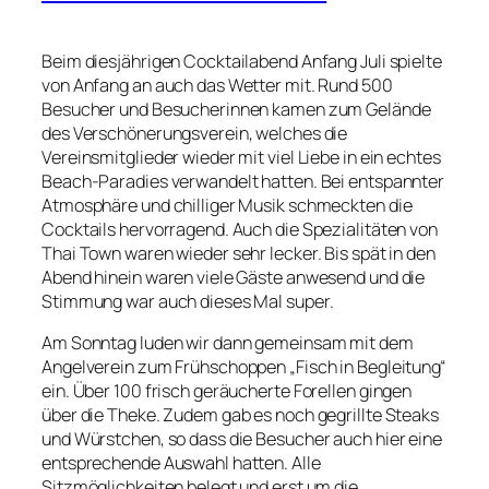
Beim diesjährigen Cocktailabend Anfang Juli spielte
von Anfang an auch das Wetter mit. Rund 500
Besucher und Besucherinnen kamen zum Gelände
des Verschönerungsverein, welches die
Vereinsmitglieder wieder mit viel Liebe in ein echtes
Beach-Paradies verwandelt hatten. Bei entspannter
Atmosphäre und chilliger Musik schmeckten die
Cocktails hervorragend. Auch die Spezialitäten von
Thai Town waren wieder sehr lecker. Bis spät in den
Abend hinein waren viele Gäste anwesend und die
Stimmung war auch dieses Mal super.
Am Sonntag luden wir dann gemeinsam mit dem
Angelverein zum Frühschoppen „Fisch in Begleitung“
ein. Über 100 frisch geräucherte Forellen gingen
über die Theke. Zudem gab es noch gegrillte Steaks
und Würstchen, so dass die Besucher auch hier eine
entsprechende Auswahl hatten. Alle
Sitzmöglichkeiten belegt und erst um die