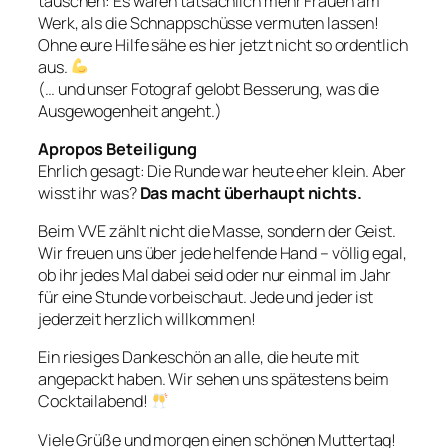
täuschen: Es waren tatsächlich mehr Frauen am
Werk, als die Schnappschüsse vermuten lassen!
Ohne eure Hilfe sähe es hier jetzt nicht so ordentlich
aus.
(… und unser Fotograf gelobt Besserung, was die
Ausgewogenheit angeht.)
Apropos Beteiligung
Ehrlich gesagt: Die Runde war heute eher klein. Aber
wisst ihr was?
Das macht überhaupt nichts.
Beim VVE zählt nicht die Masse, sondern der Geist.
Wir freuen uns über jede helfende Hand – völlig egal,
ob ihr jedes Mal dabei seid oder nur einmal im Jahr
für eine Stunde vorbeischaut. Jede und jeder ist
jederzeit herzlich willkommen!
Ein riesiges Dankeschön an alle, die heute mit
angepackt haben. Wir sehen uns spätestens beim
Cocktailabend!
Viele Grüße und morgen einen schönen Muttertag!