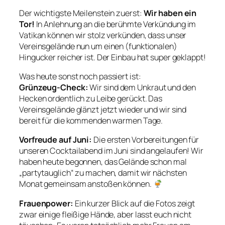
Der wichtigste Meilenstein zuerst:
Wir haben ein
Tor!
In Anlehnung an die berühmte Verkündung im
Vatikan können wir stolz verkünden, dass unser
Vereinsgelände nun um einen (funktionalen)
Hingucker reicher ist. Der Einbau hat super geklappt!
Was heute sonst noch passiert ist:
Grünzeug-Check:
Wir sind dem Unkraut und den
Hecken ordentlich zu Leibe gerückt. Das
Vereinsgelände glänzt jetzt wieder und wir sind
bereit für die kommenden warmen Tage.
Vorfreude auf Juni:
Die ersten Vorbereitungen für
unseren Cocktailabend im Juni sind angelaufen! Wir
haben heute begonnen, das Gelände schon mal
„partytauglich“ zu machen, damit wir nächsten
Monat gemeinsam anstoßen können.
Frauenpower:
Ein kurzer Blick auf die Fotos zeigt
zwar einige fleißige Hände, aber lasst euch nicht