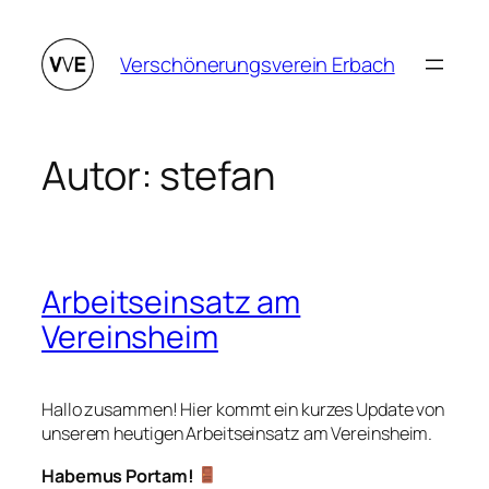
Zum
Inhalt
Verschönerungsverein Erbach
springen
Autor:
stefan
Arbeitseinsatz am
Vereinsheim
Hallo zusammen! Hier kommt ein kurzes Update von
unserem heutigen Arbeitseinsatz am Vereinsheim.
Habemus Portam!