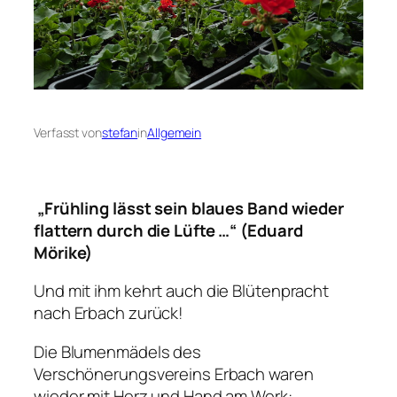
Verfasst von
stefan
in
Allgemein
„Frühling lässt sein blaues Band wieder
flattern durch die Lüfte …“ (Eduard
Mörike)
Und mit ihm kehrt auch die Blütenpracht
nach Erbach zurück!
Die Blumenmädels des
Verschönerungsvereins Erbach waren
wieder mit Herz und Hand am Werk: