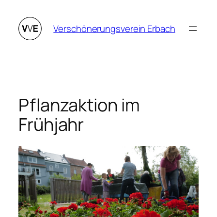
Zum
Inhalt
Verschönerungsverein Erbach
springen
Pflanzaktion im
Frühjahr