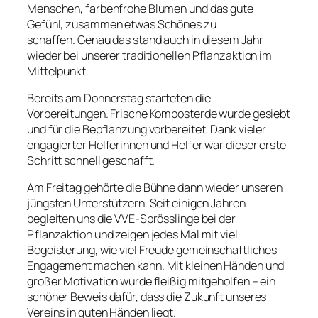
Menschen, farbenfrohe Blumen und das gute
Gefühl, zusammen etwas Schönes zu
schaffen. Genau das stand auch in diesem Jahr
wieder bei unserer traditionellen Pflanzaktion im
Mittelpunkt.
Bereits am Donnerstag starteten die
Vorbereitungen. Frische Komposterde wurde gesiebt
und für die Bepflanzung vorbereitet. Dank vieler
engagierter Helferinnen und Helfer war dieser erste
Schritt schnell geschafft.
Am Freitag gehörte die Bühne dann wieder unseren
jüngsten Unterstützern. Seit einigen Jahren
begleiten uns die VVE-Sprösslinge bei der
Pflanzaktion und zeigen jedes Mal mit viel
Begeisterung, wie viel Freude gemeinschaftliches
Engagement machen kann. Mit kleinen Händen und
großer Motivation wurde fleißig mitgeholfen – ein
schöner Beweis dafür, dass die Zukunft unseres
Vereins in guten Händen liegt.