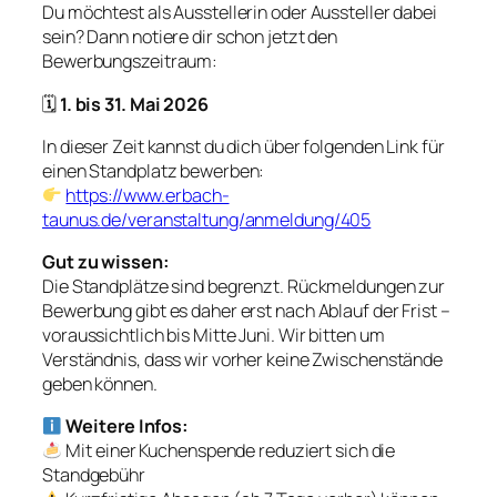
Du möchtest als Ausstellerin oder Aussteller dabei
sein? Dann notiere dir schon jetzt den
Bewerbungszeitraum:
🗓
1. bis 31. Mai 2026
In dieser Zeit kannst du dich über folgenden Link für
einen Standplatz bewerben:
https://www.erbach-
taunus.de/veranstaltung/anmeldung/405
Gut zu wissen:
Die Standplätze sind begrenzt. Rückmeldungen zur
Bewerbung gibt es daher erst nach Ablauf der Frist –
voraussichtlich bis Mitte Juni. Wir bitten um
Verständnis, dass wir vorher keine Zwischenstände
geben können.
Weitere Infos:
Mit einer Kuchenspende reduziert sich die
Standgebühr