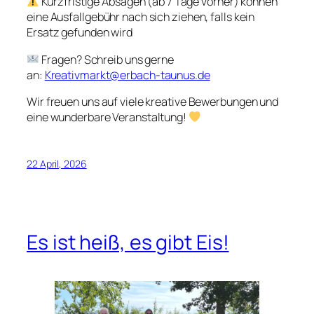
Kurzfristige Absagen (ab 7 Tage vorher) können
eine Ausfallgebühr nach sich ziehen, falls kein
Ersatz gefunden wird
Fragen? Schreib uns gerne
an:
Kreativmarkt@erbach-taunus.de
Wir freuen uns auf viele kreative Bewerbungen und
eine wunderbare Veranstaltung!
22 April, 2026
Es ist heiß, es gibt Eis!