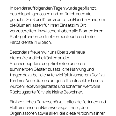
In den darauffolgenden Tagen wurde gepflanzt,
geschleppt, gegossen und natürlich auch viel
gelacht. Groß und Klein arbeiteten Hand in Hand, um
die Blumenkästen für ihren Einsatz im Ort
vorzubereiten. Inzwischen haben alle Blumen ihren
Platz gefunden und setzen nun leuchtend rote
Farbakzente in Erbach.
Besonders freuen wir uns über zwei neue
bienenfreundliche Kästen an der
Brunnenbepflanzung. Sie bieten unseren
summenden Gästen zusätzliche Nahrung und
tragen dazu bei, die Artenvielfalt in unserem Dorf zu
fördern. Auch die neu aufgestellten Insektenhotels
wurden liebevoll gestaltet und schaffen wertvolle
Rückzugsorte für viele kleine Bewohner.
Ein herzliches Dankeschön gilt allen Helferinnen und
Helfern, unseren Nachwuchsgärtnern, den
Organisatoren sowie allen, die diese Aktion mit ihrer